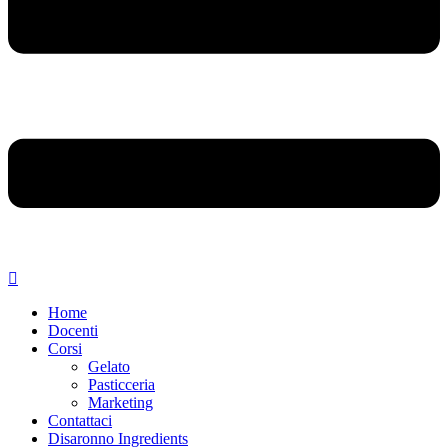
Home
Docenti
Corsi
Gelato
Pasticceria
Marketing
Contattaci
Disaronno Ingredients