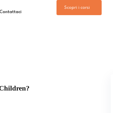
Scopri i corsi
Contattaci
Sign in
Sign up
Sign in
Don’t have an account?
Sign up
 Children?