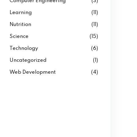
Computer Engineering
(3)
Learning
(11)
Nutrition
(11)
Science
(15)
Technology
(6)
Uncategorized
(1)
Web Development
(4)