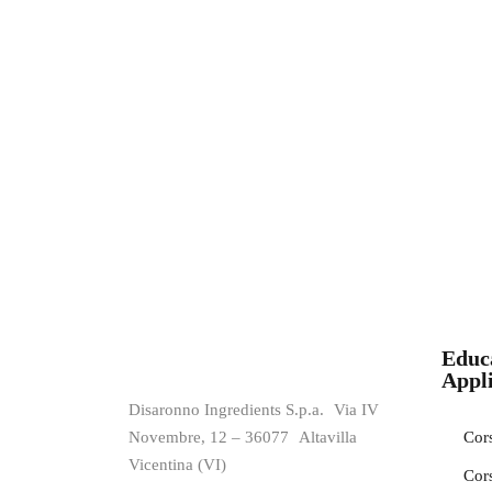
Educ
Appli
Disaronno Ingredients S.p.a. Via IV
Novembre, 12 – 36077 Altavilla
Cors
Vicentina (VI)
Cors