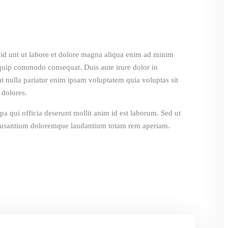
Remember me
Lost your password?
did unt ut labore et dolore magna aliqua enim ad minim
iquip commodo consequat. Duis aute irure dolor in
iat nulla pariatur enim ipsam voluptatem quia voluptas sit
 dolores.
Sign up
pa qui officia deserunt mollit anim id est laborum. Sed ut
accusantium doloremque laudantium totam rem aperiam.
Already have an account?
Sign in