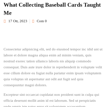
What Collecting Baseball Cards Taught
Sign up
Me
Already have an account?
Sign in
17 Ott, 2023
Com 0
Consectetur adipisicing elit, sed do eiusmod tempor inc idid unt ut
labore et dolore magna aliqua enim ad minim veniam, quis
nostrud exerec tation ullamco laboris nis aliquip commodo
consequat. Duis aute irure dolor in reprehenderit in voluptate velit
esse cillum dolore eu fugiat nulla pariatur enim ipsam voluptatem
quia voluptas sit aspernatur aut odit aut fugit sed quia
consequuntur magni dolores.
Excepteur sint occaecat cupidatat non proident sunt in culpa qui
officia deserunt mollit anim id est laborum. Sed ut perspiciatis
unde omnis iste natus error sit voluptatem accusantium